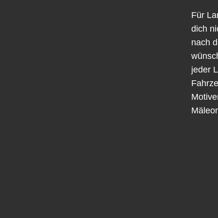
Für La
dich n
nach de
wünsch
jeder L
Fahrze
Motive
Mäleon